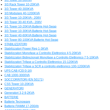
3/3 Rack Tower 10-20KVA
3/3 Tower 40-300KVA
3/3 Modulare 40-1200KVA
3/3 Tower 10-20KVA - 208V
3/3 Tower 30-40 KVA - 208V
3/1 Tower 10-20KVA Batterie Hot-Swap
3/3 Tower 10-30KVA Batterie Hot-Swap
3/3 Tower 40-60KVA Batterie Hot-Swap
3/3 Tower 80-100KVA Batterie Hot-Swap
STABILIZZATORI
Stabilizzatori Power Reg 1-3KVA
Stabilizzatori Monofase a Controllo Elettronico 4,5-20KVA
Stabilizzatori Bidirezionali Monofase a Controllo Elettronico 7,5-10KVA
Stabilizzatori Trifase a Controllo Elettronico 15-120KVA
Stabilizzatori Trifase a SCR a controllo elettronico 100-1200KVA
UPS CAB (CEI 0-16)
CAB 1000-3000VA
SOCCORRITORI (EN 50171)
CSS Tower 10-20KVA
GENERATORI
Generatori 3,2-9,2KVA
BATTERIE
Batterie Tecnoware
Batterie FIAMM 17-200Ah