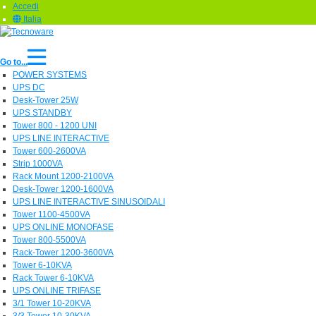
Accedi
Italia
Go to...
POWER SYSTEMS
UPS DC
Desk-Tower 25W
UPS STANDBY
Tower 800 - 1200 UNI
UPS LINE INTERACTIVE
Tower 600-2600VA
Strip 1000VA
Rack Mount 1200-2100VA
Desk-Tower 1200-1600VA
UPS LINE INTERACTIVE SINUSOIDALI
Tower 1100-4500VA
UPS ONLINE MONOFASE
Tower 800-5500VA
Rack-Tower 1200-3600VA
Tower 6-10KVA
Rack Tower 6-10KVA
UPS ONLINE TRIFASE
3/1 Tower 10-20KVA
3/3 Tower 10-30KVA