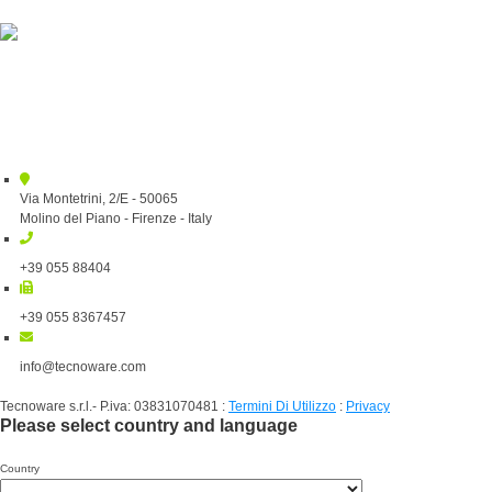
Via Montetrini, 2/E - 50065
Molino del Piano - Firenze - Italy
+39 055 88404
+39 055 8367457
info@tecnoware.com
Tecnoware s.r.l.- P.iva: 03831070481
:
Termini Di Utilizzo
:
Privacy
Please select country and language
Country