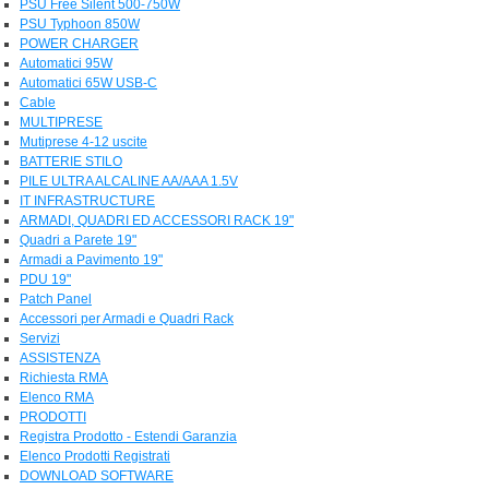
PSU Free Silent 500-750W
PSU Typhoon 850W
POWER CHARGER
Automatici 95W
Automatici 65W USB-C
Cable
MULTIPRESE
Mutiprese 4-12 uscite
BATTERIE STILO
PILE ULTRA ALCALINE AA/AAA 1.5V
IT INFRASTRUCTURE
ARMADI, QUADRI ED ACCESSORI RACK 19"
Quadri a Parete 19"
Armadi a Pavimento 19"
PDU 19"
Patch Panel
Accessori per Armadi e Quadri Rack
Servizi
ASSISTENZA
Richiesta RMA
Elenco RMA
PRODOTTI
Registra Prodotto - Estendi Garanzia
Elenco Prodotti Registrati
DOWNLOAD SOFTWARE