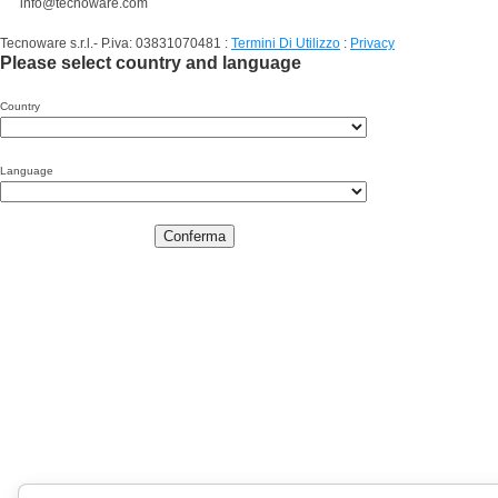
info@tecnoware.com
Tecnoware s.r.l.- P.iva: 03831070481
:
Termini Di Utilizzo
:
Privacy
Please select country and language
Country
Language
Conferma